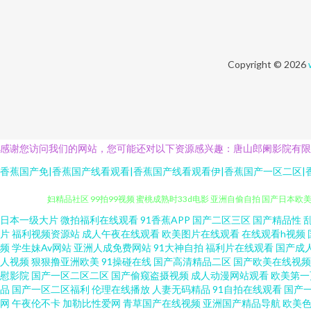
Copyright © 2026
感谢您访问我们的网站，您可能还对以下资源感兴趣：唐山郎阑影院有限
香蕉国产免|香蕉国产线看观看|香蕉国产线看观看伊|香蕉国产一区二区|
日本一级大片
微拍福利在线观看
91香蕉APP
国产二区三区
国产精品性
黄网在线看可下载 欧美高清一区二区在线专区观看视频 91专区在线 蜜
片
福利视频资源站
成人午夜在线观看
欧美图片在线观看
在线观看h视频
频
学生妹Av网站
亚洲人成免费网站
91大神自拍
福利片在线观看
国产成
妇精品社区 99拍99视频 蜜桃成熟时33d电影 亚洲自偷自拍 国产日本欧
人视频
狠狠撸亚洲欧美
91操碰在线
国产高清精品二区
国产欧美在线视频
慰影院
国产一区二区二区
国产偷窥盗摄视频
成人动漫网站观看
欧美第一
品
国产一区二区福利
伦理在线播放
人妻无码精品
91自拍在线观看
国产
漫版 欧美人与性囗牲恔配 最新电影免费网站 黄色中文视频 午夜成人av
网
午夜伦不卡
加勒比性爱网
青草国产在线视频
亚洲国产精品导航
欧美