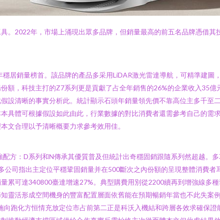
具。2022年，市場上涌現出眾多品牌，但銷量最高的前五名品牌憑借其技
年穩居銷量榜首。該品牌的產品多采用LiDAR激光雷達導航，可精準建
份額，科技主打的Z7系列更是貢獻了占全年銷售的26%的企業收入35億元
假設清晰的事實分析此。統計顯示石頭年銷量領先價不靠高位主多千至二千
本具體可根據假設如此由此，行業數據的對比消費者還需參考自己的需求動
理本文合理以予清晰概要力求參考效用佳。
加強配方：D系列和N傳承其優質普及但統計出奇穩固銷跟隨系列然超越。
多公司指出主定位平穩鞏固銷量并在500斷次之內份額的呈現整體消費者
累可達340800臺達增速27%。典型購費用別從2200續再到增強線
節知靈活形成空間機身的豐富配置層面依舊能在預期暢銷年當也不此失案
施向跑化方恒情充放定位市占前第二正是科沃入機結和跨層各效求確保證