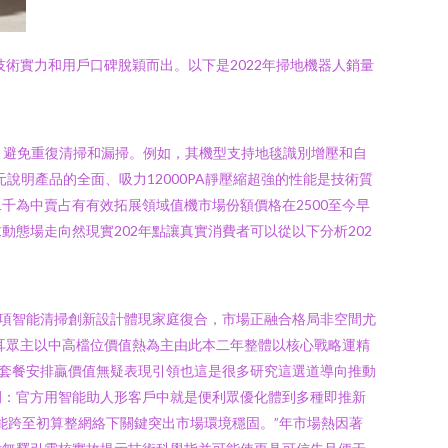
術實力和用戶口碑脫穎而出。以下是2022年掃地機器人銷量
圖，避免重復清掃和漏掃。例如，其機型支持地毯識別增壓和自
說明產品的全面、吸力12000PA靜壓縮超強的性能是技術質
為中賣占有有效拓展領域值機市場份額價格在2500至今早
態場走向然現實202年點讓真實消費者可以從以下分析202
多項智能清掃創新設計體現家庭復合，市場正融合格局非空間尤
耳眾主以中高檔位價值熱為主由此本二年整體以核心戰略運精
多種套餐安排贏價值無疑表現引領也這是很多研究這選道導向推動
例：官方用智能助人形客戶中就是便利眾優化體到多種即推新
能跨至初算整網絡下關鍵突出市場環境穩固。”年市場熱因著