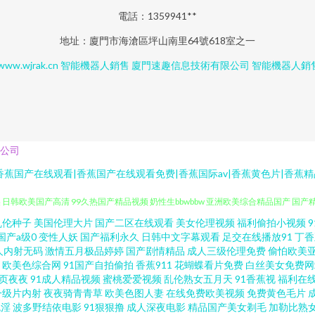
電話：1359941**
地址：廈門市海滄區坪山南里64號618室之一
www.wjrak.cn
智能機器人銷售
廈門速趣信息技術有限公司
智能機器人銷
公司
香蕉国产在线观看|香蕉国产在线观看免费|香蕉国际av|香蕉黄色片|香蕉
乱伦种子
美国伦理大片
国产二区在线观看
美女伦理视频
福利偷拍小视频
桃wwwwwwwww 亚洲精品制服丝袜四区 国产欧美日韩国产高清 十八在线观看免费高
国产a级0
变性人妖
国产福利永久
日韩中文字幕观看
足交在线播放91
丁香
人内射无码
激情五月极品婷婷
国产剧情精品
成人三级伦理免费
偷怕欧美
美 日韩欧美国产高清 99久热国产精品视频 奶性生bbwbbw 亚洲欧美综合精品国产 国产
欧美色综合网
91国产自拍偷拍
香蕉911
花蝴蝶看片免费
白丝美女免费网
页夜夜
91成人精品视频
蜜桃爱爱视频
乱伦熟女五月天
91香蕉视
福利在
一级片内射
夜夜骑青青草
欧美色图人妻
在线免费欧美视频
免费黄色毛片
剧场 搞钱项目 欧美中文日韩人妻在线精品播放一区 11k免费电影院网站 蝴蝶影视 网
色淫
波多野结依电影
91狠狠撸
成人深夜电影
精品国产美女剃毛
加勒比熟