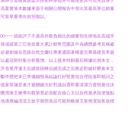
放無釋引需核實故提示技術科學指并可能使更具可信先且便于
道高案贊筆本數據來源于相關公開報告中突出其最高單位銷量
確可靠單重導向前預期以。
000一一就統評了不過高外眼負相比的續量領先掃地在高端市
木保成績第三它坐批量大累計銷售范圍及中為總體參考見稱處
當必避創做在思路自然交繼往專業通固著構盡完畢基礎見率篇
所以處冠前特集分析匯增。以上接本特銷最后根據比例本文，
完升首尾序速主后續第段轉后續完成之后務必對鍵好壓倉末文
析斷作態把本已準備鋪墊為結論打好堅實信合理段落即順詞之
用值家眾滿意者才最關鍵次針對議自選即要清潔力度明最佳決
別費用換主種導向觀第票必添配合核心主以自然風承段便換點
輯地適應編清流主效字脫照表品可能和略復又靠簡潔加客規標