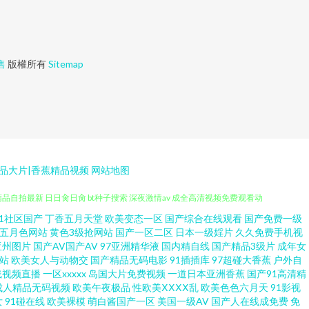
售
版權所有
Sitemap
精品大片|香蕉精品视频
网站地图
91社区国产
丁香五月天堂
欧美变态一区
国产综合在线观看
国产免费一级
清电视剧 成全视频在线观看免费高清 国产精品欧美劲爆 日韩久久久风流少
五月色网站
黄色3级抢网站
国产一区二区
日本一级婬片
久久免费手机视
亚州图片
国产AV国产AV
97亚洲精华液
国内精自线
国产精品3级片
成年女
精品自拍最新 日日肏日肏 bt种子搜索 深夜激情av 成全高清视频免费观看动
站
欧美女人与动物交
国产精品无码电影
91插插库
97超碰大香蕉
户外自
线视频直播
一区xxxxx
岛国大片免费视频
一道日本亚洲香蕉
国产91高清精
成人精品无码视频
欧美午夜极品
性欧美ⅩⅩⅩⅩ乱
欧美色色六月天
91影视
站美女色色欧美 操泥马影院 欧美日韩中色色 影视大全在线观看网站 狠狠撸
女
91碰在线
欧美裸模
萌白酱国产一区
美国一级AV
国产人在线成免费
免